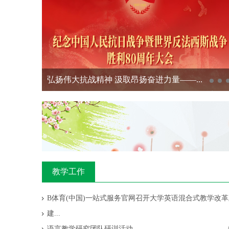
党支部书记讲授专题党课
曲阜校区党支部召开深入贯彻中央八项规...
弘扬伟大抗战精神 汲取昂扬奋进力量——...
教学工作
B体育(中国)一站式服务官网召开大学英语混合式教学改
建...
语言教学研究团队研训活动