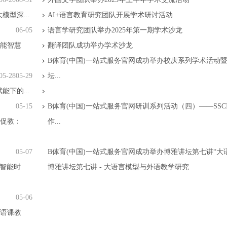
模型深...
AI+语言教育研究团队开展学术研讨活动
06-05
语言学研究团队举办2025年第一期学术沙龙
赋能智慧
翻译团队成功举办学术沙龙
B体育(中国)一站式服务官网成功举办校庆系列学术活动
05-28
05-29
坛...
能下的...
05-15
B体育(中国)一站式服务官网研训系列活动（四）——SSC
赛促教：
作...
05-07
B体育(中国)一站式服务官网成功举办博雅讲坛第七讲“大语言
工智能时
博雅讲坛第七讲 - 大语言模型与外语教学研究
05-06
英语课教