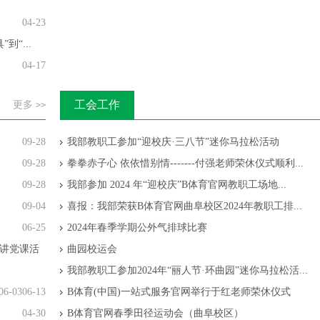
04-23
“...
04-17
工会工作
更多
>>
09-28
我部教职工参加“迎校庆·三八节”迷你马拉松活动
09-28
拳拳赤子心 依依惜别情-------付强老师荣休仪式顺利...
09-28
我部参加 2024 年“迎校庆”B体育官网教职工场地...
09-04
喜报：我部荣获B体育官网曲阜校区2024年教职工排...
06-25
2024年春季学期公外气排球比赛
记讲党课活
曲园校运会
我部教职工参加2024年“丽人节·环曲园”迷你马拉松活...
06-03
06-13
B体育(中国)一站式服务官网举行于红老师荣休仪式
04-30
B体育官网春季田径运动会（曲阜校区）