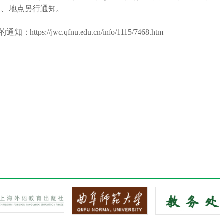
间、地点另行通知。
的通知：
https://jwc.qfnu.edu.cn/info/1115/7468.htm