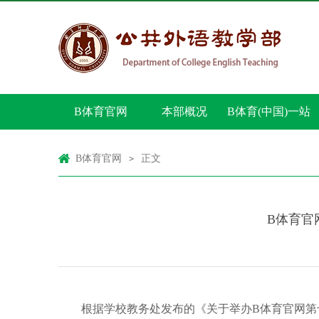
B体育官网
本部概况
B体育(中国)一站
式服务官网
B体育官网
正文
>
B体育官
根据学校教务处发布的《关于举办B体育官网第