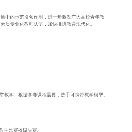
素质中的示范引领作用，进一步激发广大高校青年教
高素质专业化教师队伍，加快推进教育现代化。
堂教学。根据参赛课程需要，选手可携带教学模型、
教学比赛校级决赛。