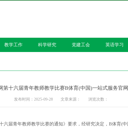
教学工作
科学研究
党建工会
英语学习
网第十六届青年教师教学比赛B体育(中国)一站式服务官
发布时间：2025-09-28
文章来源：
浏览次数：
十六届青年教师教学比赛的通知》要求，经研究决定，B体育(中