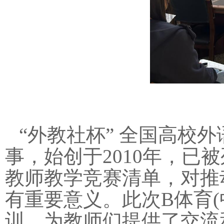
“外教社杯”
全国高校外
事，始创于
2010
年，已被
教师教学竞赛清单，对推
有重要意义。此次B体育
训，为教师们提供了交流