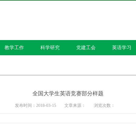
教学工作
科学研究
党建工会
英语学习
全国大学生英语竞赛部分样题
发布时间：2018-03-15
文章来源：
浏览次数：