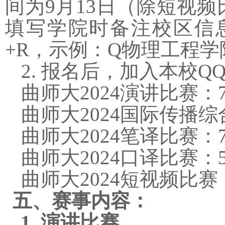
间为
9
月
13
日（除短视频
填写学院时备注校区信
+R
，示例：
Q
物理工程学
2. 报名后，加入本校
Q
曲师大
2024
演讲比赛：
曲师大
2024
国际传播综
曲师大
2024
笔译比赛：
曲师大
2024
口译比赛：
曲师大
2024
短视频比赛
五、赛事内容：
1.
演讲比赛