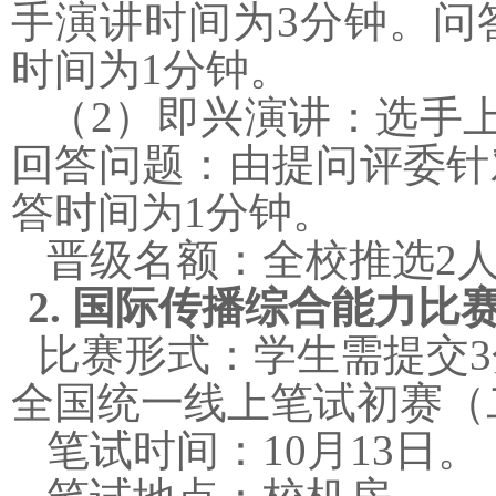
手演讲时间为
3
分钟。问
时间为
1
分钟。
（
2
）即兴演讲：选手
回答问题：由提问评委针
答时间为
1
分钟。
晋级名额：全校推选
2
2.
国际传播综合能力比
比赛形式
：学生需提交
3
全国统一线上笔试初赛（
笔试时间：10月
13
日。