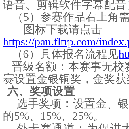
语音、剪辑软件字幕配音
（
5
）参赛作品右上角
图标下载请点击
https://pan.fltrp.com/in
（
6
）具体报名流程见
ht
晋级名额：本赛事无校
赛设置金银铜奖，金奖获
六、奖项设置
选手奖项
：
设置金、银
的
5%
、
15%
、
25%
。
外卡赛通道：为促进