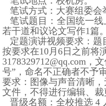
笔试地点：校机房。
笔试方式：大赛组委会
笔试题目：全国统一线
若干道和议论文写作
1
篇
定题演讲视频要求：题
按要求在
10
月
6
日之前将
3178329712@qq.com
，文
号”，命名不正确者不予
要求：图像与声音清晰，
文件，不得进行编辑、裁
晋级名额：全校推选
4