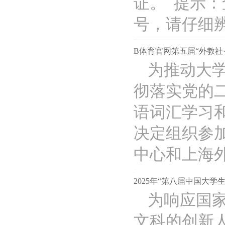
证。 提示
号，请仔细辨..
B体育官网第五届“外教社
为推动大
彻落实党的
语词汇学习
决定组织参
中心和上海外..
2025年“第八届中国大
为响应国
文科的创新