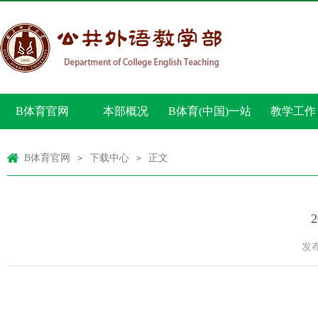
B体育官网
本部概况
B体育(中国)一站
教学工作
式服务官网
B体育官网
下载中心
正文
>
>
发布