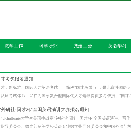
教学工作
科学研究
党建工会
英语学习
年国才考试报名通知
人才，新标准。国际人才英语考试，（简称“国才考试”），是北京外国语
认证考试体系，旨在为国家复合型国际化人才选拔提供参考依据。“国才考试”
19“外研社·国才杯”全国英语演讲大赛报名通知
介“Uchallenge大学生英语挑战赛”包括“外研社･国才杯”全国英语演
指导委员会、教育部高等学校英语专业教学指导分委员会和中国外语与教育研