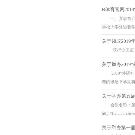
B体育官网20
一、赛事简介
学校大学外语教学
关于领取201
​ 获得全国
关于举办201
​ 2019
赛的讯息下学期将陆续发
关于举办第五
会议名称：
http://ttv.cn/archiv
关于举办第一