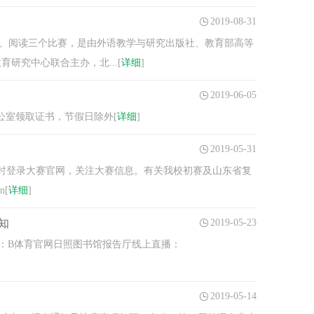
2019-08-31
讲、写作、阅读三个比赛，是由外语教学与研究出版社、教育部高等
研究中心联合主办，北...[
详细
]
2019-06-05
办公室领取证书，节假日除外[
详细
]
2019-05-31
，请及时登录大赛官网，关注大赛信息。有关我校初赛及山东省复
n[
详细
]
知
2019-05-23
：B体育官网日照图书馆报告厅线上直播：
2019-05-14