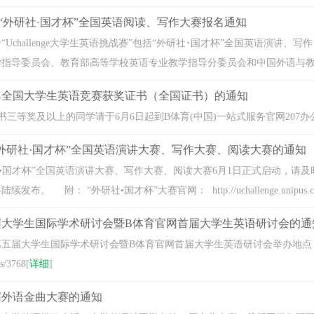
19“外研社·国才杯”全国英语阅读、写作大赛报名通知
“Uchallenge大学生英语挑战赛”包括“外研社･国才杯”全国英语演
指导委员会、教育部高等学校英语专业教学指导分委员会和中国外语与教育
9年全国大学生英语竞赛获奖证书（全国证书）的通知
证书三等奖及以上的同学请于6月6日起到B体育(中国)一站式服务官网207
9“外研社·国才杯”全国英语演讲大赛、写作大赛、阅读大赛的通知
“外研社•国才杯”全国英语演讲大赛、写作大赛、阅读大赛6月1日正式启动
布。 附： “外研社•国才杯”大赛官网： http://uchallenge.unipus.c
届大学生国际学术研讨会暨B体育官网首届大学生英语研讨会的通
第五届大学生国际学术研讨会暨B体育官网首届大学生英语研讨会举办地点
es/3768‍[
详细
]
届外语金曲大赛的通知