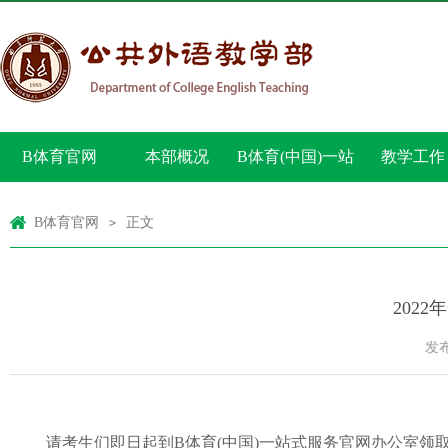
B体育官网
本部概况
B体育(中国)一站
教学工作
式服务官网
B体育官网
正文
>
202
发布
请考生们即日起到B体育(中国)一站式服务官网办公室领取