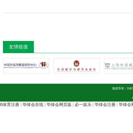
友情链接
版权所有：B体
B体育注册
|
华体会在线
|
华体会网页版
|
必一娱乐
|
华体会注册
|
华体会