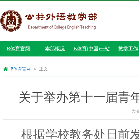
B体育官网
本部概况
B体育(中国)一站
教学工作
式服务官网
B体育官网
正文
>
关于举办第十一届青
发布
根据学校教务处日前