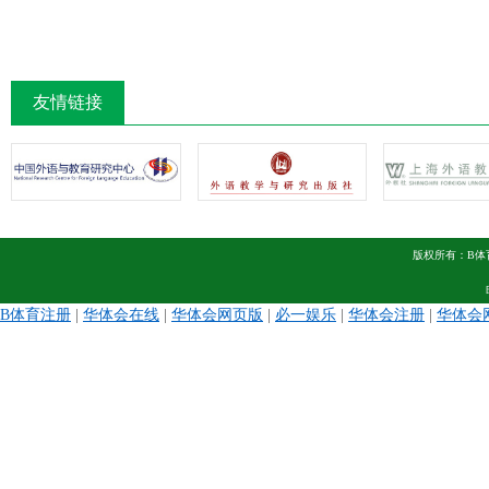
友情链接
版权所有：B体
B体育注册
|
华体会在线
|
华体会网页版
|
必一娱乐
|
华体会注册
|
华体会