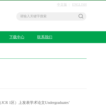
中文版
ENGLISH
|
下载中心
联系我们
（
JCR 1
区）上发表学术论文
Undergraduates’