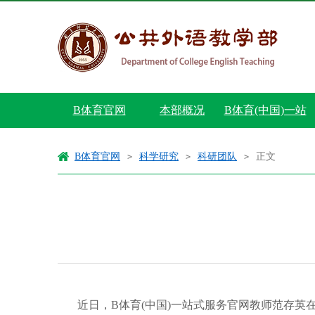
B体育官网
本部概况
B体育(中国)一站
式服务官网
B体育官网
科学研究
科研团队
正文
>
>
>
近日，B体育(中国)一站式服务官网教师范存英