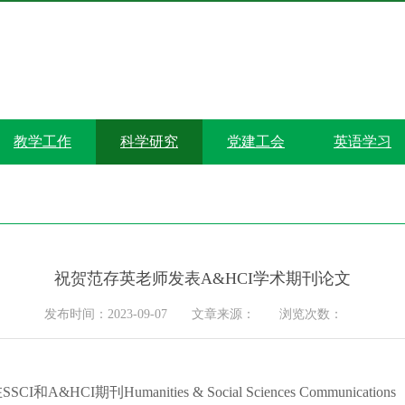
教学工作
科学研究
党建工会
英语学习
祝贺范存英老师发表A&HCI学术期刊论文
发布时间：2023-09-07
文章来源：
浏览次数：
在
SSCI
和
A&HCI
期刊
Humanities & Social Sciences Communications