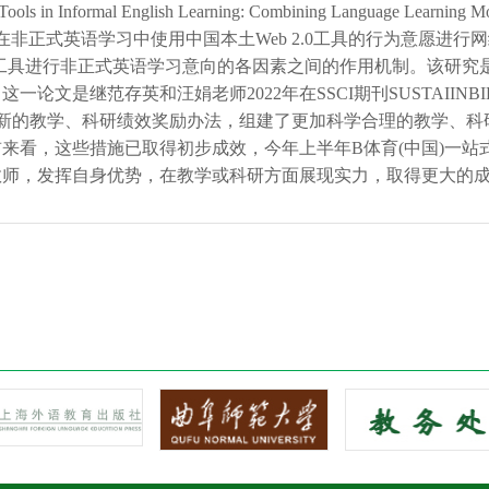
0 Tools in Informal English Learning: Combining Language Learning 
在非正式英语学习中使用中国本土
Web 2.0
工具的行为意愿进行网
工具进行非正式英语学习意向的各因素之间的作用机制。该研究
。这一论文是继范存英和汪娟老师
2022
年在
SSCI
期刊
SUSTAIINBI
了新的教学、科研绩效奖励办法，组建了更加科学合理的教学、
来看，这些措施已取得初步成效，今年上半年B体育(中国)一站
教师，发挥自身优势，在教学或科研方面展现实力，取得更大的