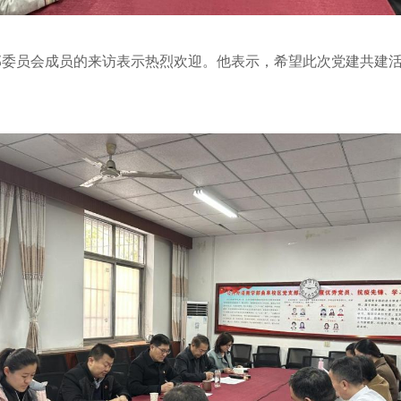
部委员会成员
的来访表示热烈欢迎。他表示，
希望
此次党建共建