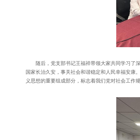
随后，党支部书记王福祥带领大家共同学习了
国家长治久安，事关社会和谐稳定和人民幸福安康
义思想的重要组成部分，标志着我们党对社会工作