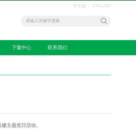
中文版
ENGLISH
|
下载中心
联系我们
共建主题党日活动。