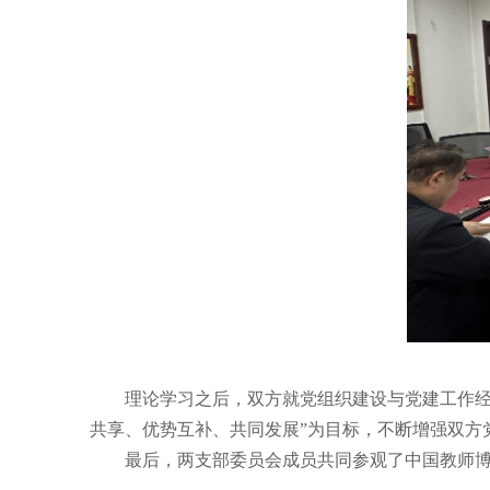
理论学习之后，双方
就党组织建设与党建工作
共享、优势互补、共同发展”为目标，不断增强双方
最后，两支部委员会成员共同参观了中国教师