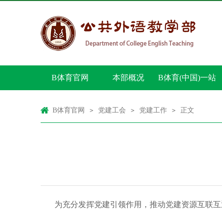
B体育官网
本部概况
B体育(中国)一站
式服务官网
B体育官网
党建工会
党建工作
正文
>
>
>
为充分发挥党建引领作用，推动党建资源互联互