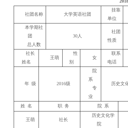
201
挂靠
社团名称
大学英语社团
单位
本学期社
社团
团
30
人
性质
总人数
社长
性
联系
王萌
女
姓名
别
电话
院
系
年
级
2016
级
历史文
专
业
姓
名
职
务
院
系
历史文化学
王萌
社长
院