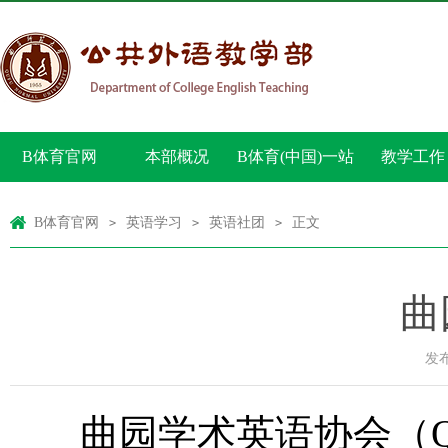
B体育官网
本部概况
B体育(中国)一站
教学工作
式服务官网
B体育官网
英语学习
英语社团
正文
>
>
>
曲
发布
曲园学术英语协会（QF