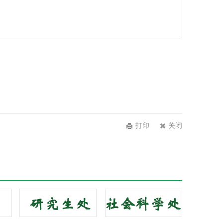
打印
关闭