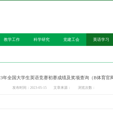
教学工作
科学研究
党建工会
英语学习
023年全国大学生英语竞赛初赛成绩及奖项查询（B体育官
发布时间：2023-05-15
文章来源：
浏览次数：