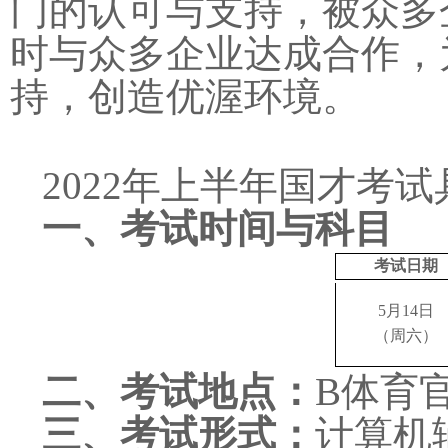
门的认可与支持，被众多
时与众多企业达成合作，
持，创造优渥环境。
2022年上半年国才考
一、考试时间与科目
考试日期
5月
14
日
（周六）
二、考试地点：
B体育
三、考试形式：
计算机