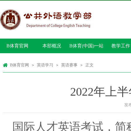
B体育官网
本部概况
B体育(中国)一站
教学工作
式服务官网
B体育官网
英语学习
英语赛事
正文
>
>
>
2022年
发布
国际人才英语考试，简