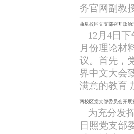
务官网副教授仲
曲阜校区党支部召开政治
12月4日
月份理论材
议。首先，党
界中文大会
满意的教育 加.
两校区党支部委员会开展
为充分发挥
日照党支部