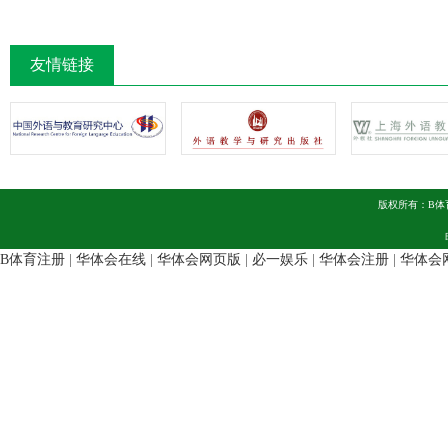
友情链接
版权所有：B体
B体育注册
|
华体会在线
|
华体会网页版
|
必一娱乐
|
华体会注册
|
华体会